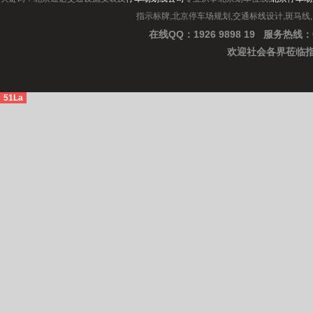
指示标牌,北京停车场规划,交通标线设计,斑马线
在线QQ：1926 9898 19
服务热线：0
欢迎社会各界
莅临
51La