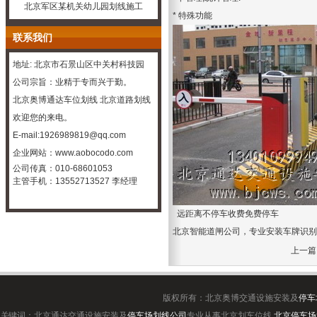
北京军区某机关幼儿园划线施工
* 特殊功能
联系我们
地址: 北京市石景山区中关村科技园
公司宗旨：业精于专而兴于勤。
北京奥博通达车位划线
北京道路划线
欢迎您的来电。
E-mail:1926989819@qq.com
企业
网站：
www.aobocodo.com
公司传真：010-68601053
主管手机：13552713527 李经理
远距离不停车收费免费停车
北京智能道闸公司
，专业
安装车牌识别
上一篇
版权所有：北京奥博交通设施安装及
停车
关键词：北京通达交通设施安装及
停车场划线公司
专业从事北京划车位线,
北京停车场