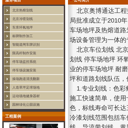
服务项目
公司简介
北京奥博通达工程
北京热熔划线
北京冷喷划线
局批准成立于201
车库环氧地坪
车场地坪及热熔道路
标牌制作加工
场设备管理为一体的
智能道闸车牌识别
北京车位划线
北
限高杆制作安装
划线 停车场地坪 环
停车场监控系统
业的停车场地坪 耐
停车场设施安装
坪和道路划线队伍，
操场跑道清洗翻新
1.专业划线：色彩
人造草坪足球场地
运动场地健身器材
施工快速简单，使用
园林绿化公园设施
色，标线寿命可长达
工程案例
冷漆划线范围包括车
线、导流带划线、黄