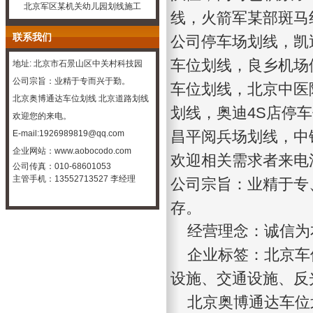
北京军区某机关幼儿园划线施工
线，火箭军某部斑马
联系我们
公司停车场划线，凯
车位划线，良乡机场
地址: 北京市石景山区中关村科技园
公司宗旨：业精于专而兴于勤。
车位划线，北京中医
北京奥博通达车位划线
北京道路划线
划线，奥迪4S店停
欢迎您的来电。
昌平阅兵场划线，中
E-mail:1926989819@qq.com
企业
网站：
www.aobocodo.com
欢迎相关需求者来电
公司传真：010-68601053
主管手机：13552713527 李经理
公司宗旨：业精于专
存。
经营理念：诚信为
企业标签：
北京车
设施、交通设施、反
北京奥博通达车位