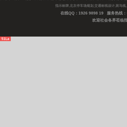
指示标牌,北京停车场规划,交通标线设计,斑马线
在线QQ：1926 9898 19
服务热线：0
欢迎社会各界
莅临
51La