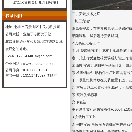
北京军区某机关幼儿园划线施工
二、安装技术交底
联系我们
1.施工方法:
地址: 北京市石景山区中关村科技园
限高架安装
，首先复核混凝土基础的轴
公司宗旨：业精于专而兴于勤。
吊随调整，然后进行安装锚固。
北京奥博通达车位划线
北京道路划线
2.安装前准备工作
欢迎您的来电。
①.柱脚螺栓的施工:复核土建基础施
E-mail:1926989819@qq.com
定，并进行反复校核无误后方能进行混
企业
网站：
www.aobocodo.com
②.编制安装计划和构件供应计划，组
公司传真：010-68601053
③.检查钢构件:钢构件出厂时应具有
主管手机：13552713527 李经理
下，尽量把构件放在安装位置下边，以
④.本项目施工位置位于地铁站，人流
⑤.安装质量标准
允许偏差
垂直度单节柱建筑物总体H/100且≤10m
3.安装施工工艺
①.钢柱安装:吊装前首先确定构件吊点
脚的安装孔对准螺栓，缓慢落钩就位。