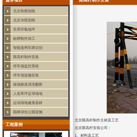
服务项目
限高杆制作安装
北京热熔划线
北京冷喷划线
车库环氧地坪
标牌制作加工
智能道闸车牌识别
限高杆制作安装
停车场监控系统
停车场设施安装
操场跑道清洗翻新
人造草坪足球场地
运动场地健身器材
园林绿化公园设施
北京限高杆制作
主材及工艺
工程案例
北京限高杆安装公司
：
1、材料及工艺