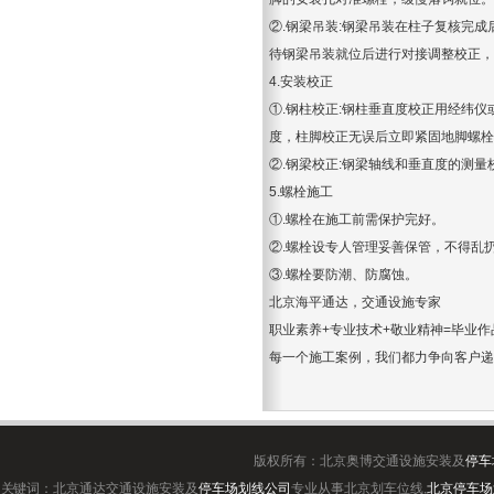
②.钢梁吊装:钢梁吊装在柱子复核完
待钢梁吊装就位后进行对接调整校正，
4.安装校正
①.钢柱校正:钢柱垂直度校正用经纬
度，柱脚校正无误后立即紧固地脚螺栓
②.钢梁校正:钢梁轴线和垂直度的测
5.螺栓施工
①.螺栓在施工前需保护完好。
②.螺栓设专人管理妥善保管，不得乱
③.螺栓要防潮、防腐蚀。
北京海平通达，交通设施专家
职业素养+专业技术+敬业精神=毕业作
每一个施工案例，我们都力争向客户递
版权所有：北京奥博交通设施安装及
停车
关键词：北京通达交通设施安装及
停车场划线公司
专业从事北京划车位线,
北京停车场