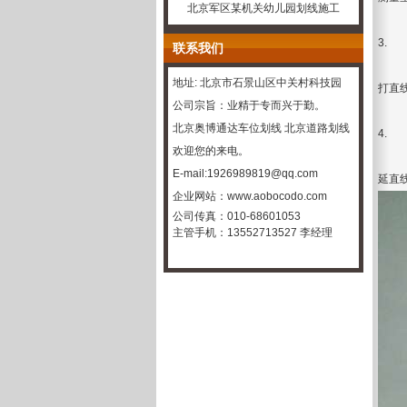
北京军区某机关幼儿园划线施工
3.
联系我们
地址: 北京市石景山区中关村科技园
打直
公司宗旨：业精于专而兴于勤。
北京奥博通达车位划线
北京道路划线
4.
欢迎您的来电。
E-mail:1926989819@qq.com
延直
企业
网站：
www.aobocodo.com
公司传真：010-68601053
主管手机：13552713527 李经理