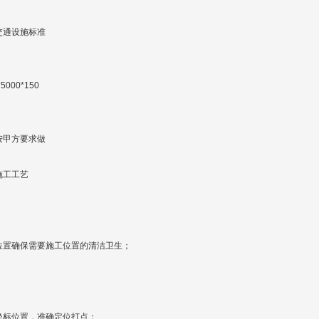
交通设施标准
：
*5000*150
按甲方要求做
施工工艺
位置确保需要施工位置的清洁卫生；
坐标位置，准确定位打点；