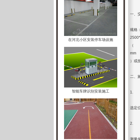
一、
规格
2500
在河北小区安装停车场设施
（
mm
）或
二、
智能车牌识别安装施工
1.
选定
2.
测量