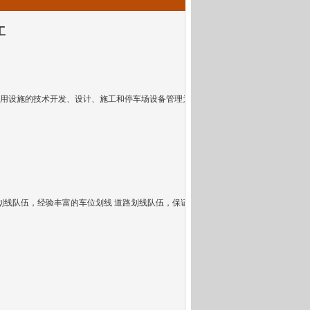
工
用设施的技术开发、设计、施工和停车场设备管理为一体的
划线队伍
，经验丰富的车位划线 道路划线队伍，保证质量和