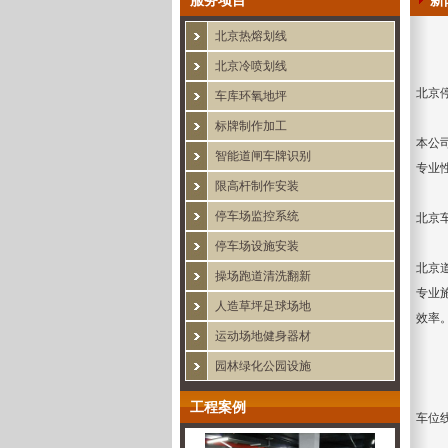
服务项目
新
北京热熔划线
北京冷喷划线
北京
车库环氧地坪
标牌制作加工
本公
智能道闸车牌识别
专业
限高杆制作安装
停车场监控系统
北京
停车场设施安装
北京
操场跑道清洗翻新
专业
人造草坪足球场地
效率
运动场地健身器材
园林绿化公园设施
工程案例
车位