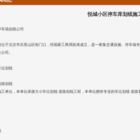
闻动态
悦城小区停车库划线施
停车场划线公司
司位于北京市石景山区衙门口，经国家工商局批准成立，是一家集交通设施、停车场专
性公司。
车位划线
道路划线
施工单位，本单位承接大小车位划线 道路划线工程，本单位拥有专业的车位划线
道路
。
线