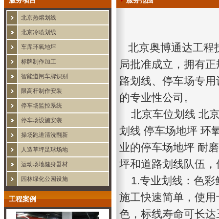
服务项目
服务范围
北京热熔划线
北京冷喷划线
北京奥博通达工程
车库环氧地坪
标牌制作加工
局批准成立，拥有正
智能道闸车牌识别
路划线、停车场专用
限高杆制作安装
的专业性公司。
停车场监控系统
北京车位划线
北
停车场设施安装
划线 停车场地坪 环
操场跑道清洗翻新
业的停车场地坪 耐
人造草坪足球场地
坪和道路划线队伍，
运动场地健身器材
1.专业划线：色彩
园林绿化公园设施
施工快速简单，使用
工程案例
色，标线寿命可长达