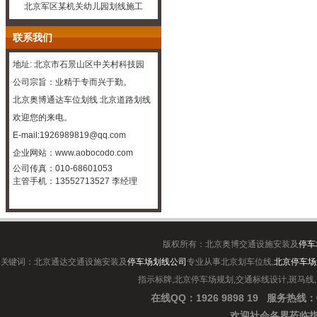
北京军区某机关幼儿园划线施工
联系我们
地址: 北京市石景山区中关村科技园
公司宗旨：业精于专而兴于勤。
北京奥博通达车位划线
北京道路划线
欢迎您的来电。
E-mail:1926989819@qq.com
企业
网站：
www.aobocodo.com
公司传真：010-68601053
主管手机：13552713527 李经理
版权所有：北京奥博交通设施安装及
停车
关键词：北京通达交通设施安装及
停车场划线公司
专业从事北京划车位线,
北京停车场
指示标牌,北京停车场规划,交通标线设计,斑马线
在线QQ：1926 9898 19
服务热线：0
欢迎社会各界
莅临