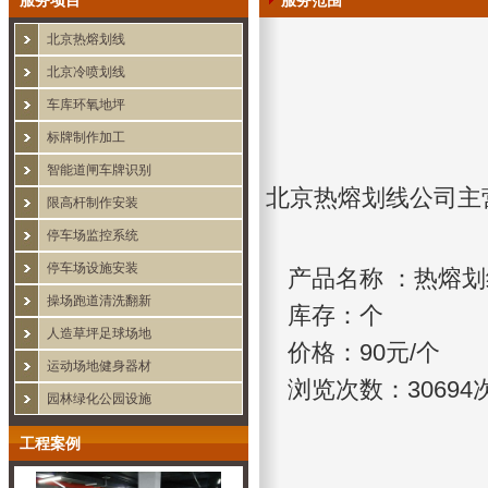
服务项目
服务范围
北京热熔划线
北京冷喷划线
车库环氧地坪
标牌制作加工
智能道闸车牌识别
北京热熔划线公司主
限高杆制作安装
停车场监控系统
停车场设施安装
产品名称 ：
热熔划
操场跑道清洗翻新
库存：个
人造草坪足球场地
价格：
90元/个
运动场地健身器材
浏览次数：
30694
园林绿化公园设施
工程案例