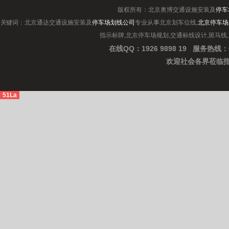
版权所有：北京奥博交通设施安装及
停车
关键词：北京通达交通设施安装及
停车场划线公司
专业从事北京划车位线,
北京停车场
指示标牌,北京停车场规划,交通标线设计,斑马线
在线QQ：1926 9898 19
服务热线：0
欢迎社会各界
莅临
51La