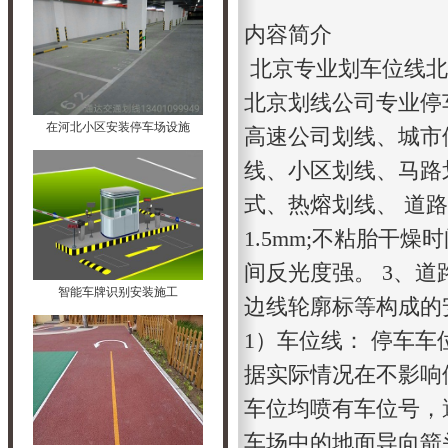
内容简介
北京专业划车位线
北
北京划线公司
专业停
在河北小区安装停车场设施
高速公司划线、城市
线
、小区划线、马路
式、热熔划线、 道路
1.5mm;不粘胎干燥时
间反光度强。 3、
道
智能车牌识别安装施工
边线轮廓标等构成的
1）车位线： 停车车位
据实际情况在不影响
车位均喷有车位号，
车场中的地面导向箭